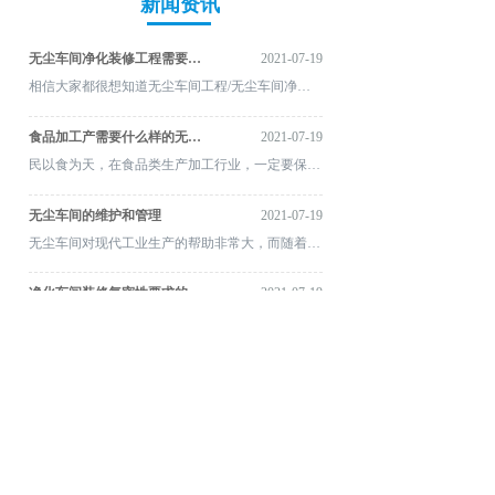
新闻资讯
无尘车间净化装修工程需要什么资质
2021-07-19
相信大家都很想知道无尘车间工程/无尘车间净化装修工程到底需要什么资质?下面就为大家讲解一下：建筑机电安装工程专业承包
食品加工产需要什么样的无尘净化车间
2021-07-19
民以食为天，在食品类生产加工行业，一定要保证洁净可靠。如今按照国家生产加工标准规定，食品类净化车间需要达到10万级空气净化标准。食品加工厂搭建无尘净化车间，可合理有效减少生产加工出的产品发生变质长霉，延长食品类保质期，提升生产加工效益。
无尘车间的维护和管理
2021-07-19
无尘车间对现代工业生产的帮助非常大，而随着现代工艺生产的要求提高之后，无尘车间的使用也就越来越广泛了。日常生活中，我们使用的很多产品实际上都是在无尘车间中生产出来的。例如药品、手机、电脑等，这些产品对于生产环境的要求非常严苛，那么无尘车间在建造完成之后应该怎么维护和管理才能使得后续的使用更加洁净和安全呢？ 首先，应当建议严格的无尘车间管理机制。有了完善的管理制度才能更好地维护整个无尘车间的运行，而操作人员遵守规章制度也能更好地为无尘车间减少污染，提高工作效率。 其次是要制定好无尘车间内的清洁要求，安排专门的工作人员对无尘车间进行清洁才能让污染及时消除。 然后还应对无尘车间进行定期的检测， 通过定时的检测得到数据才能更好的对无尘车间进行管理和维护。
净化车间装修气密性要求的控制
2021-07-19
对于属于不同洁净级别的车间，级别高的车间和相邻级别低的车间要承载启动设备所产生的短时压差，要保持正的静压差，所以必须按照严格的技术方法谨慎操作。 洁净室地面需使用双层不锈钢罩排水地漏，并经常冲洗。所以净化车间装修施工时不仅要认真找准标高、排水坡度，以防管道阻塞，而且还要确保地漏自身的表面精度达标，地漏与地面结合部位要光洁、严密，使之与密封和洁净的要求相符。 净化车间的地面要求耐磨、平整，方便清洗除灰，不易产生静电，以保证面层牢固地和基层粘结，不仅舒适，且不空不裂。在净化车间装修过程中，要加强骨架的整体性，妥善解决吊顶因承受设备启动时的压力变化和静压差所产生的密封及开裂、变形问题，实现预期的气密状态风口、灯具、功能接头、消防箱、配电柜、观察窗等所有孔洞的周围，都要遵照要求做法对不同材料相互交接的地方采取防裂和密封手段，使洁净室整体的气密性得到保证；门窗的气密性应良好；净化车间的顶棚、墙壁、施工缝隙及楼地面的构造都要稳妥的加以密封；通常要将聚苯乙烯泡沫板嵌填到位于车间洁净区和非洁净区之间的伸缩缝中；室内采用彩色压型钢板，并用膨胀螺钉锁住；室外采用不锈钢盖板，并在其边缘全部以密封胶密封。
净化车间在做净化工程时需要注意的事项
2021-07-19
随着科技进步的前行，各类产品的研制对净化机制净化度的要求日渐发展。有关当代洁净车间的品质，洁净设备领域也在与时俱进，以放心工艺进行的要求。 洁净工程科技含量高、全面性强，须由技术专业的净化企业技术专业作业。在作业时，须主要留意以下多个领域。 生态环保与节能环保：生态环保、节能环保都是国家战略布局。执行洁净工程，工程材料在运送、存储和作业过程中，禁止环境污染，废弃物单独处理，根据生态环保噪声保准日夜要求的不同，合理协调安排洁净车间作业分项的作业时间，采取节约用电、用水措施。 品质保护：严格按照洁净工程施工图及相关规范作业，对于进场材料按规定进行抽查，测试，合格后方可使用。对于关键部位宜进行样板制作业，待业主和监理工程师认可后大规模作业。 对于特殊制作工序，必须制定特殊工序规定，洁净车间施工人员应熟练掌握特殊工序的规定。应及时填写作业检查记录和作业验收记录以及其他应予填报的记录，做到文件与工程同步。 安全保证：执行洁净工程时，应有安全保证的应急救援预案，所有施工人员应有安全培训，并在重要位置做好安全标识，加强施工现场的防火工作，严格执行防火安全规定，责任到人，杜绝现场动用非生产性明火。 成品保护：建造洁净工程时，设备材料应有防雨雪、防晒的措施，避免设备材料锈腐老化，对于空气过滤器等重要器材与设备，应设置专门区域保管，统一全场成品保护和警示标识。 特殊气象条件作业：设有临时加温设备，确保冬季洁净车间作业的要求。可能有零度以下环境温度时，应有作业用水管道的保温防冻措施。另外，洁净工程时，作业区域内应做好防雨措施，沙尘暴期间应关闭通向外界的所有孔口，停止系统的运行、调试。 要保障洁净工程的品质，须留意做好上述五个领域的工作。伴跟随中国经济高速进行，洁净车间行业的企业也如漫山遍野通常敏捷的生长起来，正因为洁净工程即是生态环保职业，所以愈加信任该职业是一个将来职业进行的趋势
查看更多