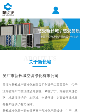
T
o
g
g
l
e
n
a
v
i
ABOUT US
g
关于新长城
a
t
吴江市新长城空调净化有限公司
i
o
吴江市新长城空调净化有限公司创建于二零零零年，位于
n
江苏省苏州市吴江经济开发区，紧临沪宁、苏嘉杭高速公
路，地处江浙沪的中心区域，交通便捷，为高效便捷地服
务客户提供了有力保障。                
新长城净化是一家专业从事空气净化产品设计、生产；承