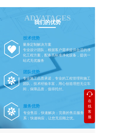
ADVATAGES
我们的优势
技术优势
量身定制解决方案
专业设计团队，根据客户需求提供合适的净
化工程方案，配备高标准净化设备，提供一
站式无优服务
团队优势
专业施工品质承诺，专业的工程管理和施工
团队，技术经验丰富，用心创造理想无尘车
间，保障品质，值得托付。
在
按钮
按钮
服务优势
线
客
专业售后，快速解决；完善的售后服务体
服
系；快速响应，让您无后顾之忧。