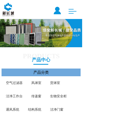
T
o
g
g
l
e
n
a
v
PRODUCTS
i
产品中心
g
a
产品分类
t
i
o
空气过滤器
风淋室
货淋室
n
洁净工作台
传递窗
生物安全柜
通风系统
结构系统
洁净门窗