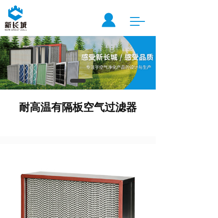
T
o
g
g
l
e
n
a
v
耐高温有隔板空气过滤器
i
g
a
t
i
o
n