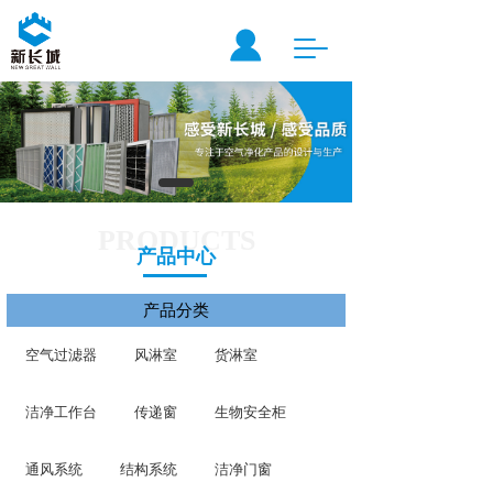
T
o
g
g
l
e
n
a
v
PRODUCTS
i
产品中心
g
a
产品分类
t
i
o
空气过滤器
风淋室
货淋室
n
洁净工作台
传递窗
生物安全柜
通风系统
结构系统
洁净门窗